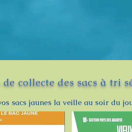
 de collecte des sacs à tri sé
vos sacs jaunes la veille au soir du j