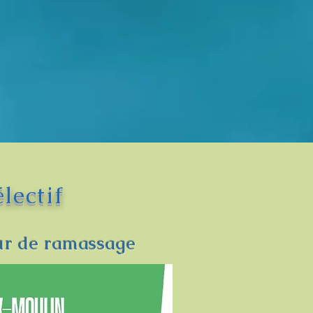
lectif
our de
ramassage